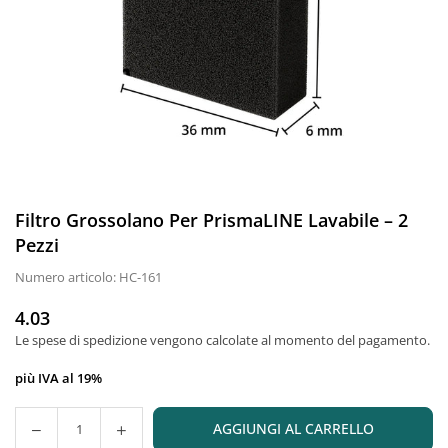
Filtro Grossolano Per PrismaLINE Lavabile – 2
Pezzi
Numero articolo:
HC-161
4.03
Prezzo
Le spese di spedizione
vengono calcolate al momento del pagamento.
normale
più IVA al 19%
AGGIUNGI AL CARRELLO
Quantità