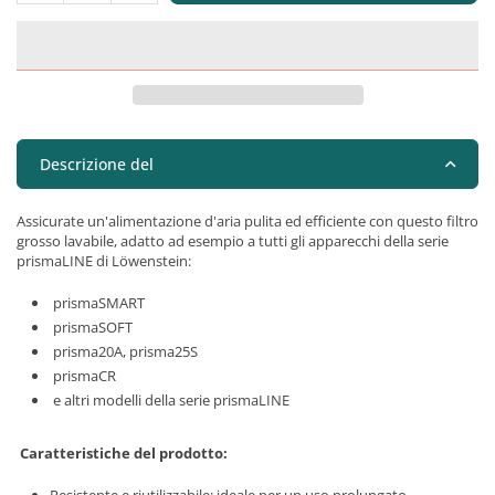
Descrizione del
Assicurate un'alimentazione d'aria pulita ed efficiente con questo filtro
grosso lavabile, adatto ad esempio a tutti gli apparecchi della serie
prismaLINE di Löwenstein:
prismaSMART
prismaSOFT
prisma20A, prisma25S
prismaCR
e altri modelli della serie prismaLINE
Caratteristiche del prodotto:
Resistente e riutilizzabile: ideale per un uso prolungato