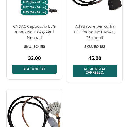
NB1 (26 - 30 cm)
NB2 (30 - 34 cm)
NB3 (34 - 38 cm)
CNSAC Cappuccio EEG
Adattatore per cuffia
monouso 13 Ag/AgCl
EEG monouso CNSAC,
Neonati
23 canali
SKU: EC-150
SKU: EC-182
32.00
45.00
Prezzo
Prezzo
normale
normale
AGGIUNGI AL
AGGIUNGI AL
CARRELLO.