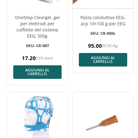
OneStep Cleargel, gel
Pasta conduttiva EEG-
per elettrodi per
acp 10×100 g per EEG
cuffiette del sistema
SKU: CR-050c
EEG, 500g
95.00
SKU: CR-007
95.00
/
kg
Prezzo
normale
17.20
AGGIUNGI AL
0.03
/
item
Prezzo
CARRELLO.
normale
AGGIUNGI AL
CARRELLO.