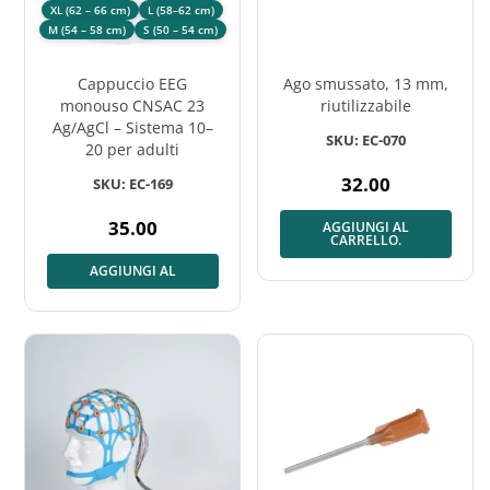
XL (62 – 66 cm)
L (58–62 cm)
M (54 – 58 cm)
S (50 – 54 cm)
Cappuccio EEG
Ago smussato, 13 mm,
monouso CNSAC 23
riutilizzabile
Ag/AgCl – Sistema 10–
SKU: EC-070
20 per adulti
32.00
SKU: EC-169
Prezzo
normale
35.00
AGGIUNGI AL
Prezzo
CARRELLO.
normale
AGGIUNGI AL