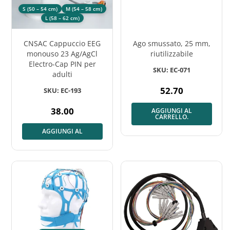
S (50 – 54 cm)
M (54 – 58 cm)
L (58 – 62 cm)
CNSAC Cappuccio EEG
Ago smussato, 25 mm,
monouso 23 Ag/AgCl
riutilizzabile
Electro-Cap PIN per
SKU: EC-071
adulti
52.70
SKU: EC-193
Prezzo
normale
38.00
AGGIUNGI AL
Prezzo
CARRELLO.
normale
AGGIUNGI AL