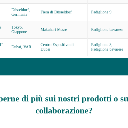
Düsseldorf,
Fiera di Düsseldorf
Padiglione 9
Germania
e
Tokyo,
Makuhari Messe
Padiglione bavarese
Giappone
1°
Centro Espositivo di
Padiglione 3,
Dubai, VAR
Dubai
Padiglione bavarese
erne di più sui nostri prodotti o s
collaborazione?
ontattate il nostro team o diventate nostri partner commercial