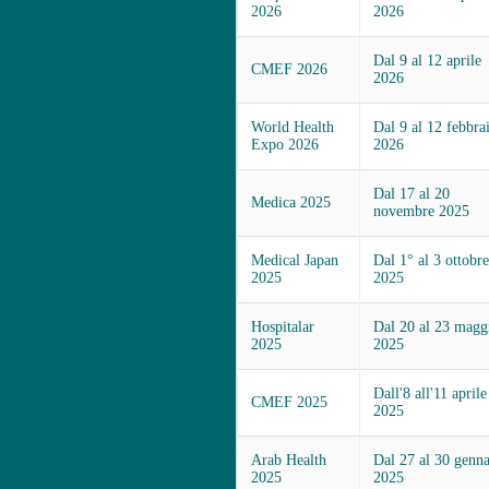
2026
2026
Dal 9 al 12 aprile
CMEF 2026
2026
World Health
Dal 9 al 12 febbra
Expo 2026
2026
Dal 17 al 20
Medica 2025
novembre 2025
Medical Japan
Dal 1° al 3 ottobre
2025
2025
Hospitalar
Dal 20 al 23 magg
2025
2025
Dall'8 all'11 aprile
CMEF 2025
2025
Arab Health
Dal 27 al 30 genna
2025
2025