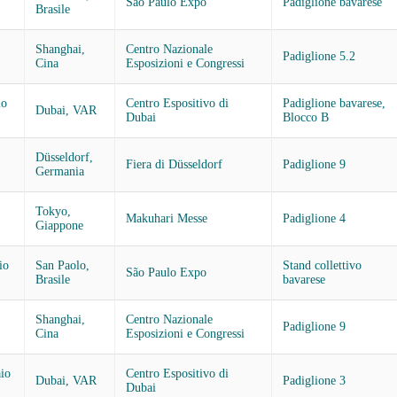
São Paulo Expo
Padiglione bavarese
Brasile
Shanghai,
Centro Nazionale
Padiglione 5.2
Cina
Esposizioni e Congressi
io
Centro Espositivo di
Padiglione bavarese,
Dubai, VAR
Dubai
Blocco B
Düsseldorf,
Fiera di Düsseldorf
Padiglione 9
Germania
Tokyo,
Makuhari Messe
Padiglione 4
Giappone
io
San Paolo,
Stand collettivo
São Paulo Expo
Brasile
bavarese
Shanghai,
Centro Nazionale
Padiglione 9
Cina
Esposizioni e Congressi
io
Centro Espositivo di
Dubai, VAR
Padiglione 3
Dubai