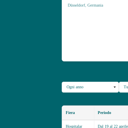
Düsseldorf, Germania
Anno
Regi
Fiera
Periodo
Hospitalar
Dal 19 al 22 aprile