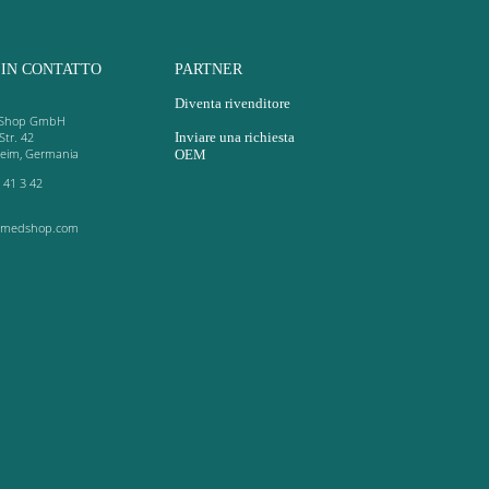
 IN CONTATTO
PARTNER
Diventa rivenditore
Shop GmbH
Str. 42
Inviare una richiesta
heim, Germania
OEM
 41 3 42
-medshop.com