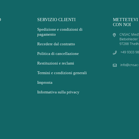
O
SERVIZIO CLIENTI
METTETEVI
CON NOI
Spedizione e condizioni di
pagamento
CNSAC Med
Biebelrieder 
97288 Theil
Recedere dal contratto
+49 9303 98
Politica di cancellazione
Restituzioni e reclami
info@cnsac
Termini e condizioni generali
Impronta
Informativa sulla privacy