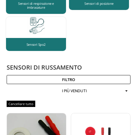
Sensori di respirazione e
Sensori di posizione
imbracature
Sensori Spo2
SENSORI DI RUSSAMENTO
FILTRO
Ordinamento
Cancellare tutto