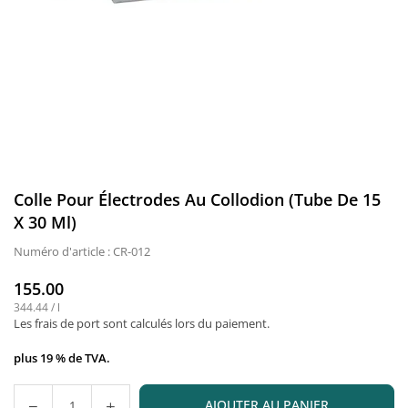
Colle Pour Électrodes Au Collodion (tube De 15
X 30 Ml)
Numéro d'article :
CR-012
155.00
Prix
344.44
/
l
normal
Les frais de port
sont calculés lors du paiement.
plus 19 % de TVA.
AJOUTER AU PANIER