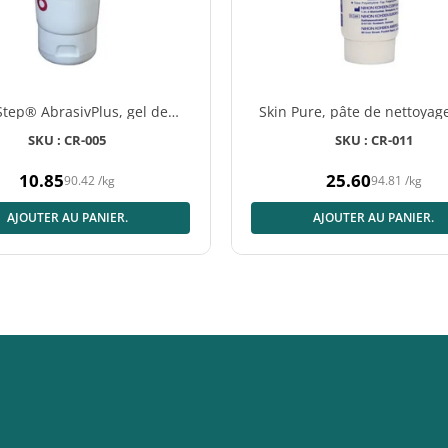
tep® AbrasivPlus, gel de
Skin Pure, pâte de nettoyag
ation de la peau, 1 tube x
peau, 2x tube de 135
SKU : CR-005
SKU : CR-011
120g
10.85
25.60
90.42
/
kg
94.81
/
kg
Prix
Prix
normal
normal
AJOUTER AU PANIER.
AJOUTER AU PANIER.