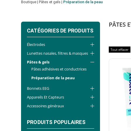
Boutique
|
Pâtes et gels
|
Préparation de la peau
PÂTES 
CATÉGORIES DE PRODUITS
Électrodes
Tout effacer
Lunettes nasales, filtres & masques
Pâtes & gels
Pâtes adhésives et conductrices
Préparation de la peau
Bonnets EEG
Appareils Et Capteurs
Accessoires généraux
PRODUITS POPULAIRES