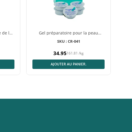
e de la
Gel préparatoire pour la peau
g
Nuprep, 24 gobelets jetables de 9 g
SKU : CR-041
34.95
161.81
/
kg
Prix
normal
AJOUTER AU PANIER.