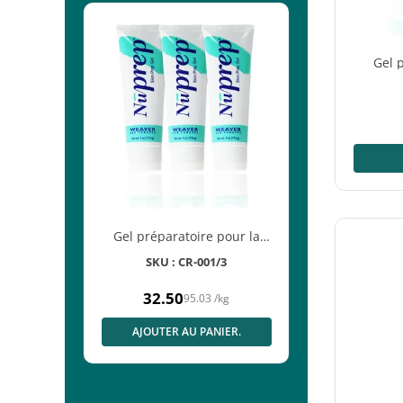
Gel 
Nu
®, gel de
Gel préparatoire pour la
la peau, 1
peau Nuprep, tube de 3 ×
006
SKU : CR-001/3
20g
114 g
32.50
2
/
kg
95.03
/
kg
Prix
mal
normal
ANIER.
AJOUTER AU PANIER.