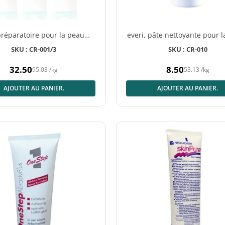
préparatoire pour la peau
everi, pâte nettoyante pour l
prep, tube de 3 × 114 g
flacon de 160 g
SKU : CR-001/3
SKU : CR-010
32.50
8.50
95.03
/
kg
53.13
/
kg
Prix
Prix
normal
normal
AJOUTER AU PANIER.
AJOUTER AU PANIER.