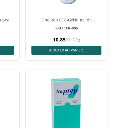
a peau,
OneStep EEG-Gel®, gel de
préparation de la peau, 1 tube x
SKU : CR-006
120g
10.85
90.42
/
kg
Prix
normal
AJOUTER AU PANIER.