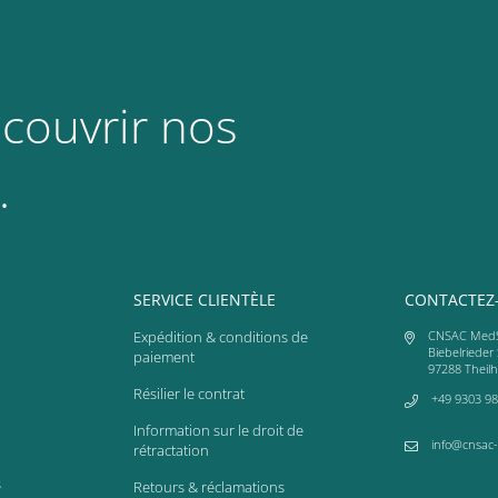
couvrir nos
.
SERVICE CLIENTÈLE
CONTACTEZ
Expédition & conditions de
CNSAC Med
Biebelrieder 
paiement
97288 Theil
Résilier le contrat
+49 9303 98
Information sur le droit de
info@cnsac
rétractation
s
Retours & réclamations