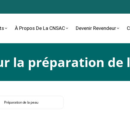
ts
À Propos De La CNSAC
Devenir Revendeur
C
ur la préparation de 
Préparation de la peau