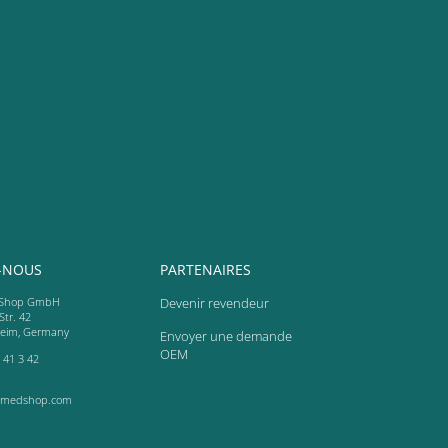
-NOUS
PARTENAIRES
Shop GmbH
Devenir revendeur
Str. 42
heim, Germany
Envoyer une demande
OEM
 41 3 42
-medshop.com