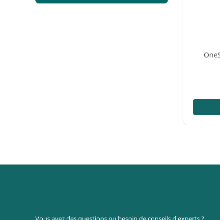
OneS
prépar
Vous avez des questions ou besoin de conseils d'experts ?