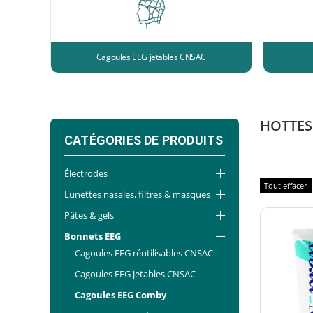
Cagoules EEG jetables CNSAC
HOTTES
CATÉGORIES DE PRODUITS
Électrodes
Tout effacer
Lunettes nasales, filtres & masques
Pâtes & gels
Bonnets EEG
Cagoules EEG réutilisables CNSAC
Cagoules EEG jetables CNSAC
Cagoules EEG Comby