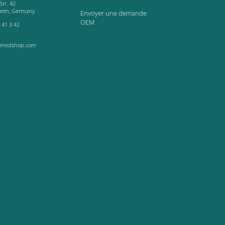
Str. 42
heim, Germany
Envoyer une demande
OEM
 41 3 42
-medshop.com