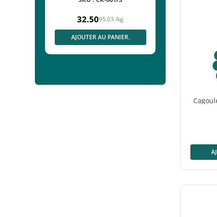
114 g
32.50
95.03
/
kg
Prix
mal
normal
ANIER.
AJOUTER AU PANIER.
Cagoul
A