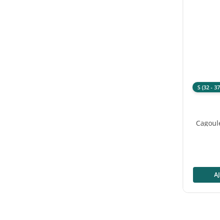
S (32 - 3
Cagoule
20 
A