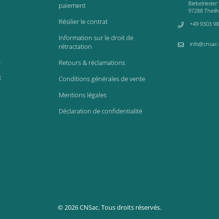
Biebelrieder 
paiement
97288 Theil
Résilier le contrat
+49 9303 98
Information sur le droit de
info@cnsac
rétractation
s
Retours & réclamations
x
Conditions générales de vente
Mentions légales
Déclaration de confidentialité
© 2026 CNSac. Tous droits réservés.