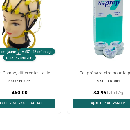
7 cm) jaune
M (37 - 42 cm) rouge
L (42 - 47 cm) vert
 Comby, différentes tailles,
Gel préparatoire pour la 
électrodes pour enfants
Nuprep, 24 gobelets jetables
SKU : EC-035
SKU : CR-041
460.00
34.95
161.81
/
kg
Prix
Prix
normal
normal
JOUTER AU PANIERACHAT
AJOUTER AU PANIER.