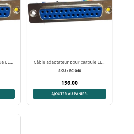
ue EEG
Câble adaptateur pour cagoule EEG
s
Comby avec 20 électrodes
SKU : EC-040
156.00
Prix
normal
AJOUTER AU PANIER.