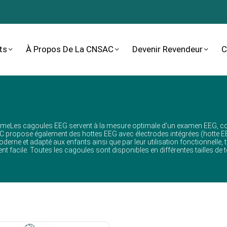
ts
À Propos De La CNSAC
Devenir Revendeur
C
termeLes cagoules EEG servent à la mesure optimale d'un examen EEG, c
AC propose également des hottes EEG avec électrodes intégrées (hotte
e et adapté aux enfants ainsi que par leur utilisation fonctionnelle,
t facile. Toutes les cagoules sont disponibles en différentes tailles de 