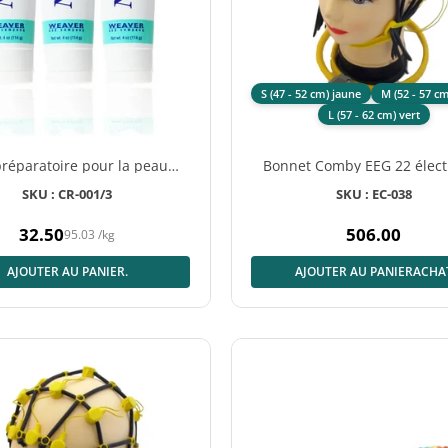
S (47 - 52 cm) jaune
M (52 - 57 c
L (57 - 62 cm) vert
préparatoire pour la peau
Bonnet Comby EEG 22 élect
prep, tube de 3 × 114 g
Ag/AgCl pour adultes
SKU : CR-001/3
SKU : EC-038
32.50
506.00
95.03
/
kg
Prix
Prix
normal
normal
AJOUTER AU PANIER.
AJOUTER AU PANIERACHA