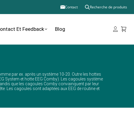
Contact
Recherche de produits
ontact Et Feedback
Blog
omme par ex. après un système 10-20. Outre les hottes
 EEG System et hotte EEG Comby). Les cagoules système
 tandis que les cagoules Comby convainquent par leur
tête. Les cagoules sont adaptées aux EEG de routine et