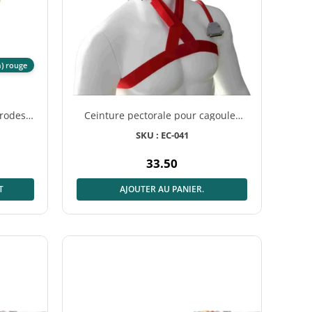
m) rouge
rodes
Ceinture pectorale pour cagoules
Comby EEG
SKU : EC-041
33.50
Prix
normal
T
AJOUTER AU PANIER.