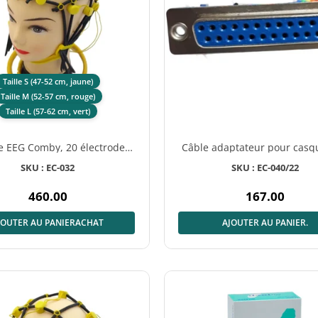
Taille S (47-52 cm, jaune)
Taille M (52-57 cm, rouge)
Taille L (57-62 cm, vert)
e EEG Comby, 20 électrodes
Câble adaptateur pour casq
pour adultes
Comby – 22 électrode
SKU : EC-032
SKU : EC-040/22
460.00
167.00
Prix
Prix
normal
normal
JOUTER AU PANIERACHAT
AJOUTER AU PANIER.