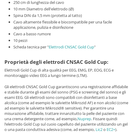
250 cm di lunghezza del cavo
10 mm Diametro dell'elettrodo (Ø)
Spina DIN da 1,5 mm (protetta al tatto)
Cavo altamente flessibile e biocompatibile per una facile
applicazione, pulizia e disinfezione
Cavo a basso rumore
10 pezzi
Scheda tecnica per "
Elettrodi CNSAC Gold Cup
"
Proprietà degli elettrodi CNSAC Gold Cup:
Elettrodi Gold Cup di alta qualità per EEG, EMG, EP, EOG, ECG e
monitoraggio video EEG a lungo termine (LTM).
Gli elettrodi CNSAC Gold Cup garantiscono una registrazione affidabile
e stabile durante gli esami del sonno (PSG e screening del sonno) e gli
esami EEG. Gli elettrodi sono compatibili con disinfettanti a base
alcolica (come ad esempio le salviette Mikrozid AF) e non alcolici (come
ad esempio le salviette Mikrozid® sensitive). Per garantire una
misurazione affidabile, trattare innanzitutto la pelle del paziente con
una crema detergente come, ad esempio,
Nuprep
. Fissare quindi
l’elettrodo Gold Cup sul cuoio capelluto del paziente utilizzando un gel
o una pasta conduttiva adesiva (come, ad esempio,
Lic2
o
EC2+
).