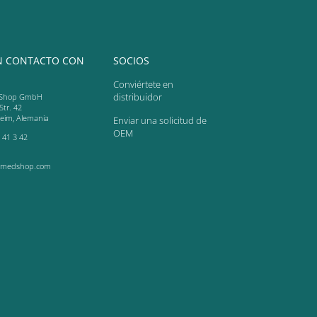
N CONTACTO CON
SOCIOS
Conviértete en
distribuidor
Shop GmbH
Str. 42
heim, Alemania
Enviar una solicitud de
OEM
 41 3 42
-medshop.com