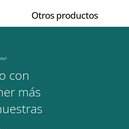
Otros productos
rto?
o con
ner más
nuestras
.