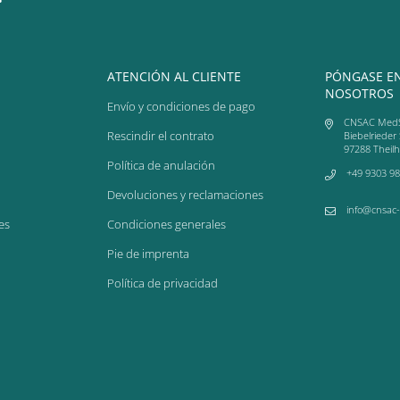
ATENCIÓN AL CLIENTE
PÓNGASE E
NOSOTROS
Envío y condiciones de pago
CNSAC Med
Rescindir el contrato
Biebelrieder 
97288 Theil
Política de anulación
+49 9303 98
Devoluciones y reclamaciones
info@cnsac
es
Condiciones generales
Pie de imprenta
Política de privacidad