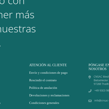
o con
ner más
nuestras
.
ATENCIÓN AL CLIENTE
PÓNGASE E
NOSOTROS
Envío y condiciones de pago
CNSAC Med
Rescindir el contrato
Biebelrieder 
97288 Theil
Política de anulación
+49 9303 98
Devoluciones y reclamaciones
info@cnsac
s
Condiciones generales