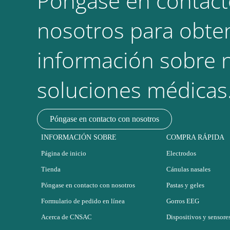
Póngase en contact
nosotros para obte
información sobre 
soluciones médicas
Póngase en contacto con nosotros
INFORMACIÓN SOBRE
COMPRA RÁPIDA
Página de inicio
Electrodos
Tienda
Cánulas nasales
Póngase en contacto con nosotros
Pastas y geles
Formulario de pedido en línea
Gorros EEG
Acerca de CNSAC
Dispositivos y sensore