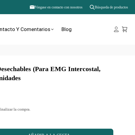
Póngase en contacto con nosotros
Búsqueda de productos
ntacto Y Comentarios
Blog
Desechables (para EMG Intercostal,
nidades
finalizar la compra.