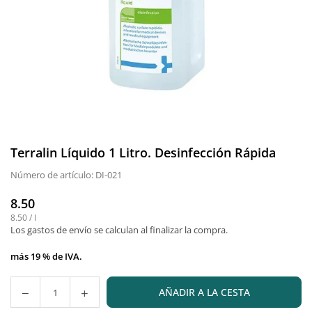
Terralin Líquido 1 Litro. Desinfección Rápida
Número de artículo:
DI-021
8.50
Precio
8.50
/
l
normal
Los gastos de envío
se calculan al finalizar la compra.
más 19 % de IVA.
AÑADIR A LA CESTA
Cantidad