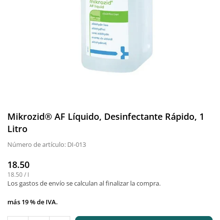
Mikrozid® AF Líquido, Desinfectante Rápido, 1
Litro
Número de artículo:
DI-013
18.50
Precio
18.50
/
l
normal
Los gastos de envío
se calculan al finalizar la compra.
más 19 % de IVA.