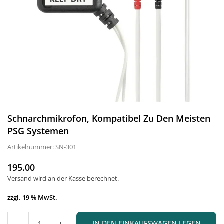
Schnarchmikrofon, Kompatibel Zu Den Meisten
PSG Systemen
Artikelnummer:
SN-301
195.00
Normaler
Versand
wird an der Kasse berechnet.
Preis
zzgl. 19 % MwSt.
IN DEN EINKAUFSWAGEN LEGEN