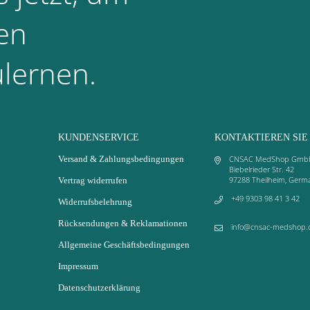
en
lernen.
KUNDENSERVICE
KONTAKTIEREN SIE
Versand & Zahlungsbedingungen
CNSAC MedShop Gmb
Biebelrieder Str. 42
97288 Theilheim, Germ
Vertrag widerrufen
+49 9303 98 41 3 42
Widerrufsbelehrung
Rücksendungen & Reklamationen
info@cnsac-medshop.
Allgemeine Geschäftsbedingungen
Impressum
Datenschutzerklärung