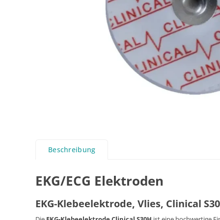
Beschreibung
EKG/ECG Elektroden
EKG-Klebeelektrode, Vlies, Clinical S3
Die
EKG-Klebeelektrode Clinical S30H
ist eine hochwertige E