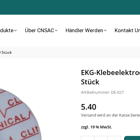
dukte
Über CNSAC
Händler Werden
Kontakt U
0 Stück
EKG-Klebeelektrod
Stück
Artikelnummer:
DE-027
5.40
Normaler
Preis
Versand
wird an der Kasse bere
zzgl. 19 % MwSt.