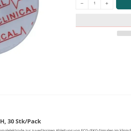
Menge
0H, 30 Stk/Pack
inmalelektrode zur zuverlässigen Ableitung von ECG-/EKG-Signalen im klinis