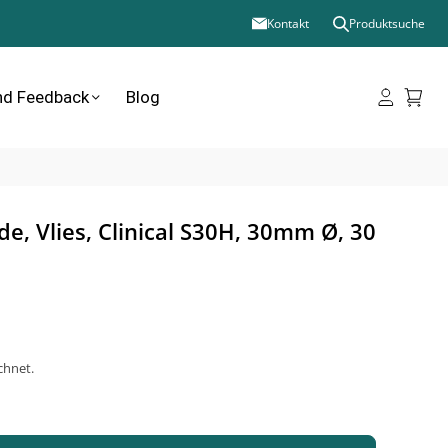
Kontakt
Produktsuche
nd Feedback
Blog
e, Vlies, Clinical S30H, 30mm Ø, 30
chnet.