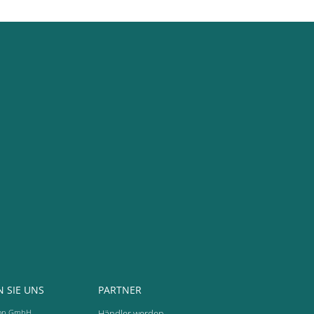
 SIE UNS
PARTNER
op GmbH
Händler werden