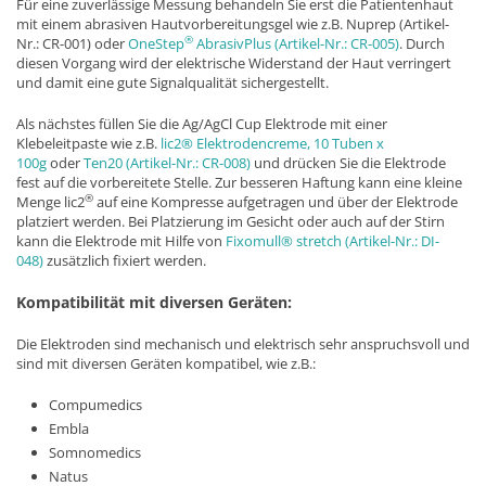
Für eine zuverlässige Messung behandeln Sie erst die Patientenhaut
mit einem abrasiven Hautvorbereitungsgel wie z.B. Nuprep (Artikel-
®
Nr.: CR-001) oder
OneStep
AbrasivPlus (Artikel-Nr.: CR-005)
. Durch
diesen Vorgang wird der elektrische Widerstand der Haut verringert
und damit eine gute Signalqualität sichergestellt.
Als nächstes füllen Sie die Ag/AgCl Cup Elektrode mit einer
Klebeleitpaste wie z.B.
lic2® Elektrodencreme, 10 Tuben x
100g
oder
Ten20 (Artikel-Nr.: CR-008)
und drücken Sie die Elektrode
fest auf die vorbereitete Stelle. Zur besseren Haftung kann eine kleine
®
Menge lic2
auf eine Kompresse aufgetragen und über der Elektrode
platziert werden. Bei Platzierung im Gesicht oder auch auf der Stirn
kann die Elektrode mit Hilfe von
Fixomull® stretch (Artikel-Nr.: DI-
048)
zusätzlich fixiert werden.
Kompatibilität mit diversen Geräten:
Die Elektroden sind mechanisch und elektrisch sehr anspruchsvoll und
sind mit diversen Geräten kompatibel, wie z.B.:
Compumedics
Embla
Somnomedics
Natus