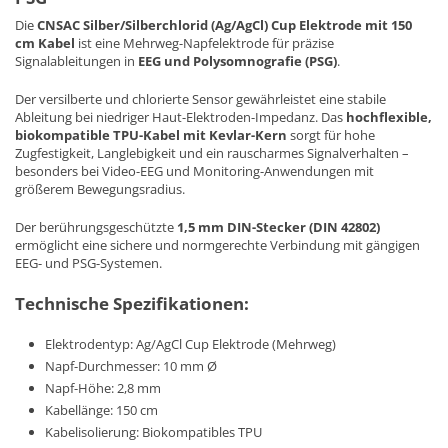
Die
CNSAC Silber/Silberchlorid (Ag/AgCl) Cup Elektrode mit 150
cm Kabel
ist eine Mehrweg-Napfelektrode für präzise
Signalableitungen in
EEG und Polysomnografie (PSG)
.
Der versilberte und chlorierte Sensor gewährleistet eine stabile
Ableitung bei niedriger Haut-Elektroden-Impedanz. Das
hochflexible,
biokompatible TPU-Kabel mit Kevlar-Kern
sorgt für hohe
Zugfestigkeit, Langlebigkeit und ein rauscharmes Signalverhalten –
besonders bei Video-EEG und Monitoring-Anwendungen mit
größerem Bewegungsradius.
Der berührungsgeschützte
1,5 mm DIN-Stecker (DIN 42802)
ermöglicht eine sichere und normgerechte Verbindung mit gängigen
EEG- und PSG-Systemen.
Technische Spezifikationen:
Elektrodentyp: Ag/AgCl Cup Elektrode (Mehrweg)
Napf-Durchmesser: 10 mm Ø
Napf-Höhe: 2,8 mm
Kabellänge: 150 cm
Kabelisolierung: Biokompatibles TPU