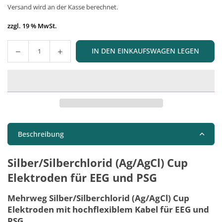
Versand
wird an der Kasse berechnet.
Preis
zzgl. 19 % MwSt.
IN DEN EINKAUFSWAGEN LEGEN
Menge
Beschreibung
Silber/Silberchlorid (Ag/AgCl) Cup
Elektroden für EEG und PSG
Mehrweg Silber/Silberchlorid (Ag/AgCl) Cup
Elektroden mit hochflexiblem Kabel für EEG und
PSG