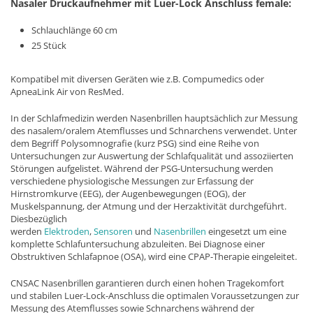
Nasaler Druckaufnehmer mit Luer-Lock Anschluss female:
Schlauchlänge 60 cm
25 Stück
Kompatibel mit diversen Geräten wie z.B. Compumedics oder
ApneaLink Air von ResMed.
In der Schlafmedizin werden Nasenbrillen hauptsächlich zur Messung
des nasalem/oralem Atemflusses und Schnarchens verwendet. Unter
dem Begriff Polysomnografie (kurz PSG) sind eine Reihe von
Untersuchungen zur Auswertung der Schlafqualität und assoziierten
Störungen aufgelistet. Während der PSG-Untersuchung werden
verschiedene physiologische Messungen zur Erfassung der
Hirnstromkurve (EEG), der Augenbewegungen (EOG), der
Muskelspannung, der Atmung und der Herzaktivität durchgeführt.
Diesbezüglich
werden
Elektroden
,
Sensoren
und
Nasenbrillen
eingesetzt um eine
komplette Schlafuntersuchung abzuleiten. Bei Diagnose einer
Obstruktiven Schlafapnoe (OSA), wird eine CPAP-Therapie eingeleitet.
CNSAC Nasenbrillen garantieren durch einen hohen Tragekomfort
und stabilen Luer-Lock-Anschluss die optimalen Voraussetzungen zur
Messung des Atemflusses sowie Schnarchens während der