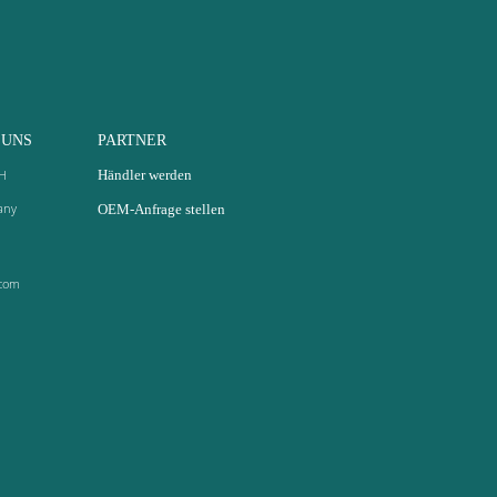
 UNS
PARTNER
H
Händler werden
any
OEM-Anfrage stellen
com