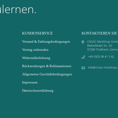
lernen.
KUNDENSERVICE
KONTAKTIEREN SIE
Versand & Zahlungsbedingungen
CNSAC MedShop Gmb
Biebelrieder Str. 42
97288 Theilheim, Germ
Vertrag widerrufen
+49 9303 98 41 3 42
Widerrufsbelehrung
Rücksendungen & Reklamationen
info@cnsac-medshop.
Allgemeine Geschäftsbedingungen
Impressum
Datenschutzerklärung