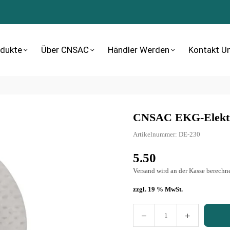
dukte
Über CNSAC
Händler Werden
Kontakt U
CNSAC EKG-Elektro
Artikelnummer:
DE-230
5.50
Normaler
Preis
Versand
wird an der Kasse berechne
zzgl. 19 % MwSt.
Menge