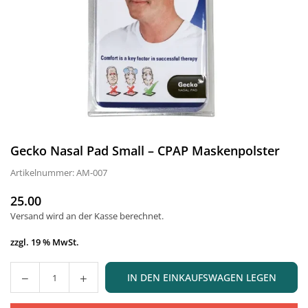
Gecko Nasal Pad Small – CPAP Maskenpolster
Artikelnummer:
AM-007
25.00
Normaler
Versand
wird an der Kasse berechnet.
Preis
zzgl. 19 % MwSt.
IN DEN EINKAUFSWAGEN LEGEN
Menge